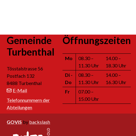
Footer
Gemeinde
Öffnungszeiten
Turbenthal
Mo
08.30 –
14.00 –
11.30 Uhr
18.30 Uhr
Tösstalstrasse 56
Di
-
08.30 –
14.00 –
Postfach 132
Do
11.30 Uhr
16.30 Uhr
8488 Turbenthal
E-Mail
Fr
07.00 –
15.00 Uhr
Telefonnummern der
Abteilungen
GOViS
by
backslash