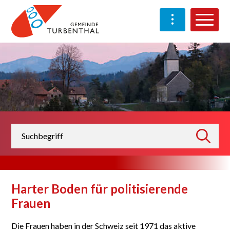
Schnellnavigation
Navigieren in Turben
Haup
Suchbegriff
suchen
Harter Boden für politisierende
Frauen
Die Frauen haben in der Schweiz seit 1971 das aktive