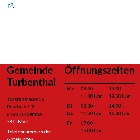
.
Footer
Gemeinde
Öffnungszeiten
Turbenthal
Mo
08.30 –
14.00 –
11.30 Uhr
18.30 Uhr
Tösstalstrasse 56
Di
-
08.30 –
14.00 –
Postfach 132
Do
11.30 Uhr
16.30 Uhr
8488 Turbenthal
E-Mail
Fr
07.00 –
15.00 Uhr
Telefonnummern der
Abteilungen