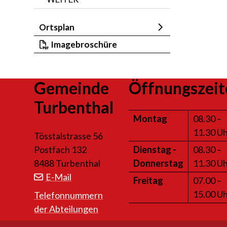
Ortsplan
Imagebroschüre
Footer
Gemeinde
Öffnungszeit
Turbenthal
Mo
ntag
08.30 –
11.30 U
Tösstalstrasse 56
Postfach 132
Di
enstag
-
08.30 –
8488 Turbenthal
Do
nnerstag
11.30 U
E-Mail
Fr
eitag
07.00 –
15.00 U
Telefonnummern
der Abteilungen