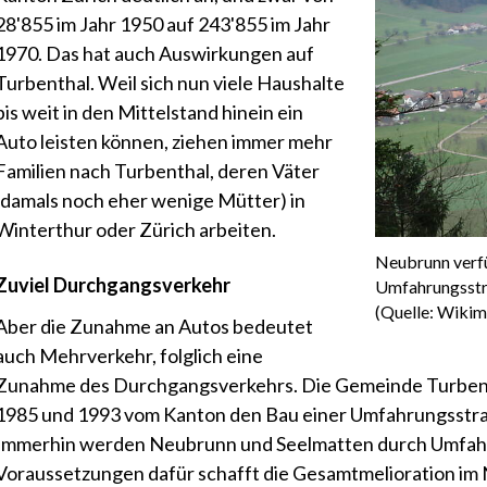
28'855 im Jahr 1950 auf 243'855 im Jahr
1970. Das hat auch Auswirkungen auf
Turbenthal. Weil sich nun viele Haushalte
bis weit in den Mittelstand hinein ein
Auto leisten können, ziehen immer mehr
Familien nach Turbenthal, deren Väter
(damals noch eher wenige Mütter) in
Winterthur oder Zürich arbeiten.
Neubrunn verfü
Zuviel Durchgangsverkehr
Umfahrungsstra
(Quelle: Wiki
Aber die Zunahme an Autos bedeutet
auch Mehrverkehr, folglich eine
Zunahme des Durchgangsverkehrs. Die Gemeinde Turbenth
1985 und 1993 vom Kanton den Bau einer Umfahrungsstrasse
Immerhin werden Neubrunn und Seelmatten durch Umfahr
Voraussetzungen dafür schafft die Gesamtmelioration im 