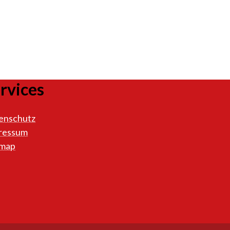
rvices
enschutz
ressum
emap