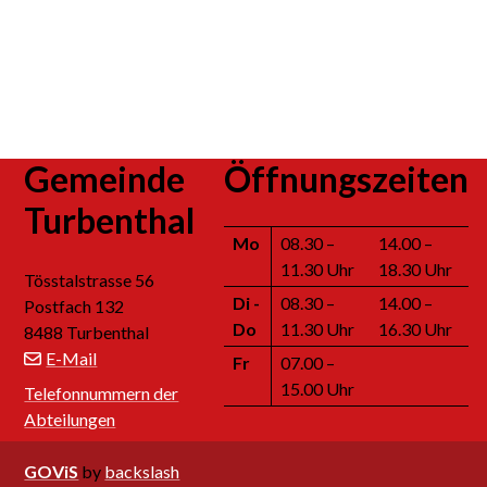
Footer
Gemeinde
Öffnungszeiten
Turbenthal
Mo
08.30 –
14.00 –
11.30 Uhr
18.30 Uhr
Tösstalstrasse 56
Di
-
08.30 –
14.00 –
Postfach 132
Do
11.30 Uhr
16.30 Uhr
8488 Turbenthal
E-Mail
Fr
07.00 –
15.00 Uhr
Telefonnummern der
Abteilungen
GOViS
by
backslash