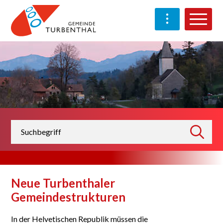
Schnellnavigation
Navigieren in Turben
Haup
Suchbegriff
suchen
Neue Turbenthaler
Gemeindestrukturen
In der Helvetischen Republik müssen die