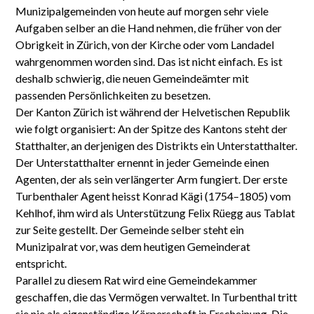
Munizipalgemeinden von heute auf morgen sehr viele
Aufgaben selber an die Hand nehmen, die früher von der
Obrigkeit in Zürich, von der Kirche oder vom Landadel
wahrgenommen worden sind. Das ist nicht einfach. Es ist
deshalb schwierig, die neuen Gemeindeämter mit
passenden Persönlichkeiten zu besetzen.
Der Kanton Zürich ist während der Helvetischen Republik
wie folgt organisiert: An der Spitze des Kantons steht der
Statthalter, an derjenigen des Distrikts ein Unterstatthalter.
Der Unterstatthalter ernennt in jeder Gemeinde einen
Agenten, der als sein verlängerter Arm fungiert. Der erste
Turbenthaler Agent heisst Konrad Kägi (1754–1805) vom
Kehlhof, ihm wird als Unterstützung Felix Rüegg aus Tablat
zur Seite gestellt. Der Gemeinde selber steht ein
Munizipalrat vor, was dem heutigen Gemeinderat
entspricht.
Parallel zu diesem Rat wird eine Gemeindekammer
geschaffen, die das Vermögen verwaltet. In Turbenthal tritt
sie nie als eigenständige Körperschaft in Erscheinung. Die