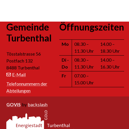
Footer
Gemeinde
Öffnungszeiten
Turbenthal
Mo
08.30 –
14.00 –
11.30 Uhr
18.30 Uhr
Tösstalstrasse 56
Di
-
08.30 –
14.00 –
Postfach 132
Do
11.30 Uhr
16.30 Uhr
8488 Turbenthal
E-Mail
Fr
07.00 –
15.00 Uhr
Telefonnummern der
Abteilungen
GOViS
by
backslash