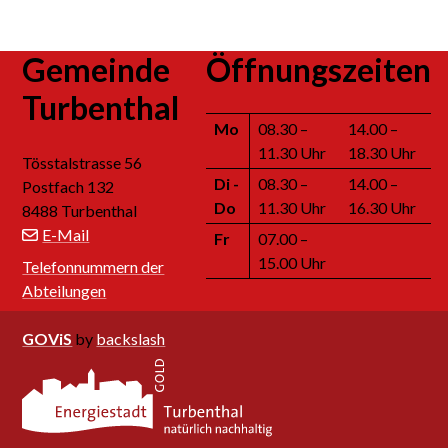
Footer
Gemeinde
Öffnungszeiten
Turbenthal
Mo
08.30 –
14.00 –
11.30 Uhr
18.30 Uhr
Tösstalstrasse 56
Di
-
08.30 –
14.00 –
Postfach 132
Do
11.30 Uhr
16.30 Uhr
8488 Turbenthal
E-Mail
Fr
07.00 –
15.00 Uhr
Telefonnummern der
Abteilungen
GOViS
by
backslash