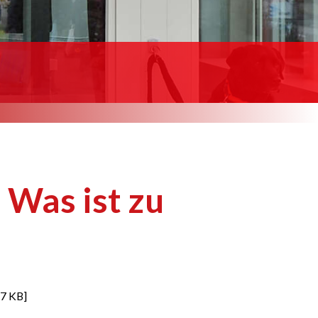
 Was ist zu
7 KB
]