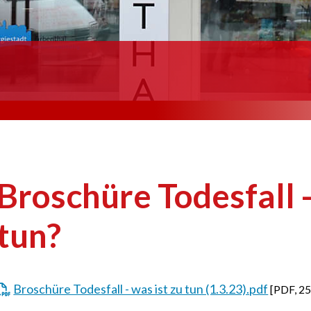
Broschüre Todesfall -
tun?
Broschüre Todesfall - was ist zu tun (1.3.23).pdf
[
PDF
,
25