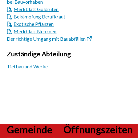
bei Bauvorhaben
Merkblatt Goldruten
Bekämpfung Berufkraut
Exotische Pflanzen
Merkblatt Neozoen
Der richtige Umgang mit Bauabfällen
Zuständige Abteilung
Tiefbau und Werke
Footer
Gemeinde
Öffnungszeiten