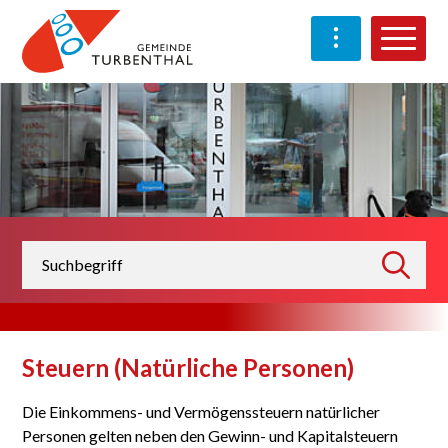
Schnellnavigation
Navigieren in Turben
Haup
Suchbegriff
suchen
Steuern (Natürliche Personen)
Die Einkommens- und Vermögenssteuern natürlicher
Personen gelten neben den Gewinn- und Kapitalsteuern