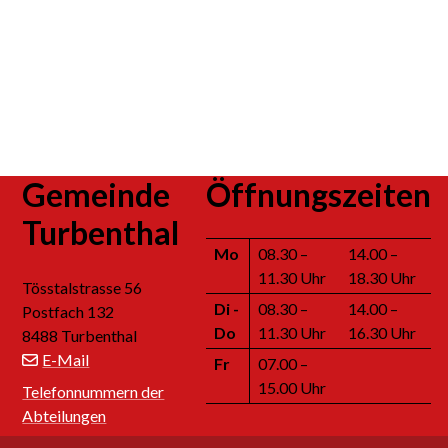
Footer
Gemeinde
Öffnungszeiten
Turbenthal
Mo
08.30 –
14.00 –
11.30 Uhr
18.30 Uhr
Tösstalstrasse 56
Di
-
08.30 –
14.00 –
Postfach 132
Do
11.30 Uhr
16.30 Uhr
8488 Turbenthal
E-Mail
Fr
07.00 –
15.00 Uhr
Telefonnummern der
Abteilungen