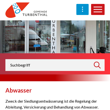
Schnellnavigation
Navigieren in Turben
Haup
Suchbegriff
suchen
Abwasser
Zweck der Siedlungsentwässerung ist die Regelung der
Ableitung, Versickerung und Behandlung von Abwasser.