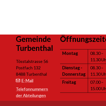
Footer
Gemeinde
Öffnungszeit
Turbenthal
Mo
ntag
08.30 –
11.30 U
Tösstalstrasse 56
Postfach 132
Di
enstag
-
08.30 –
8488 Turbenthal
Do
nnerstag
11.30 U
E-Mail
Fr
eitag
07.00 –
15.00 U
Telefonnummern
der Abteilungen