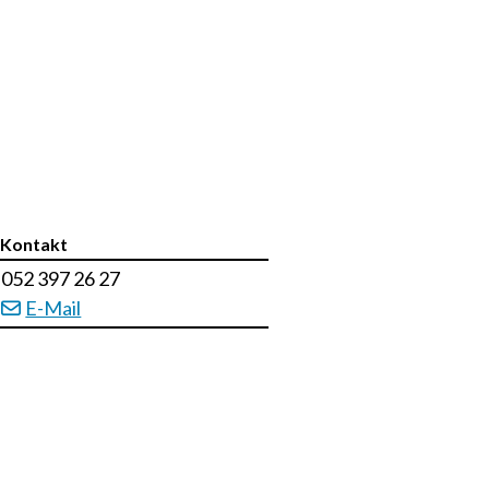
Kontakt
Tel.
052 397 26 27
E-Mail