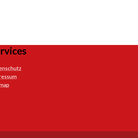
rvices
enschutz
ressum
emap